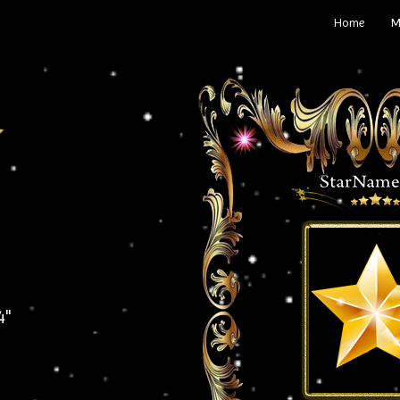
Home
M
4"