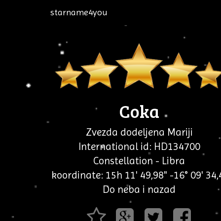
starname4you
Coka
Zvezda dodeljena Mariji
International id: HD134700
Constellation - Libra
koordinate: 15h 11' 49,98" -16° 09' 34,
Do neba i nazad