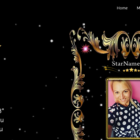
Home
M
3"
vu
ju