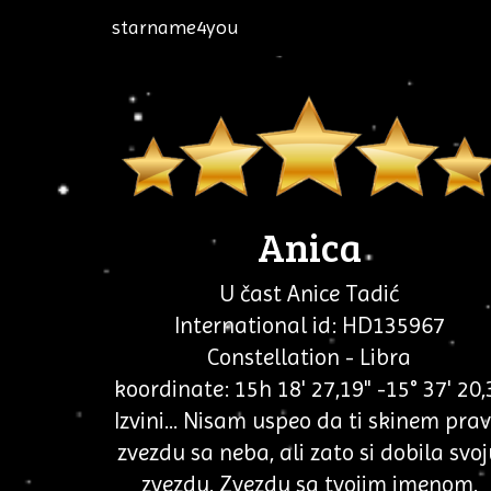
starname4you
Anica
U čast Anice Tadić
International id: HD135967
Constellation - Libra
koordinate: 15h 18' 27,19" -15° 37' 20,
Izvini... Nisam uspeo da ti skinem pra
zvezdu sa neba, ali zato si dobila svo
zvezdu. Zvezdu sa tvojim imenom.