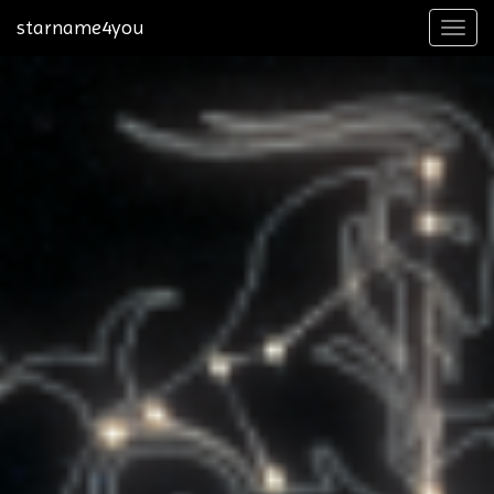
starname4you
Toggl
navig